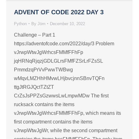
ADVENT OF CODE 2022 DAY 3
Python
By
Jörn
December 10, 2022
Challenge – Part 1
https://adventofcode.com/2022/day/3 Problem
vJrwpWtwJgWrhcsFMMfFFhFp
jqHRNqRjqzjGDLGLrsFMfFZSrLrFZsSL
PmmdzqPrVvPwwTWBwg
wMqvLMZHhHMvwLHjbvcjnnSBnvTQFn
ttgJtRGJQctTZtZT
CrZsJsPPZsGzwwsLwLmpwMDw The first
rucksack contains the items
vJrwpWtwJgWrhcsFMMfFFhFp, which means its
first compartment contains the items
vJrwpWtwJgWr, while the second compartment