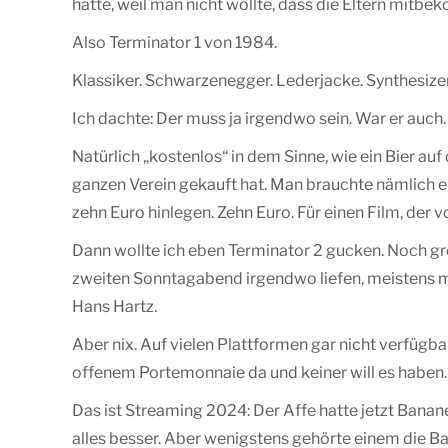
hatte, weil man nicht wollte, dass die Eltern mitb
Also Terminator 1 von 1984.
Klassiker. Schwarzenegger. Lederjacke. Synthesizer
Ich dachte: Der muss ja irgendwo sein. War er auch
Natürlich „kostenlos“ in dem Sinne, wie ein Bier a
ganzen Verein gekauft hat. Man brauchte nämlich e
zehn Euro hinlegen. Zehn Euro. Für einen Film, der 
Dann wollte ich eben Terminator 2 gucken. Noch größ
zweiten Sonntagabend irgendwo liefen, meistens m
Hans Hartz.
Aber nix. Auf vielen Plattformen gar nicht verfügba
offenem Portemonnaie da und keiner will es haben.
Das ist Streaming 2024: Der Affe hatte jetzt Banan
alles besser. Aber wenigstens gehörte einem die B