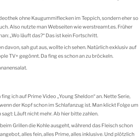
 Videothek ohne Kaugummiflecken im Teppich, sondern eher so
uch. Also nutzte man Webseiten wie werstreamt.es. Früher
n: „Wo läuft das?“ Das ist kein Fortschritt.
davon, sah gut aus, wollte ich sehen. Natürlich exklusiv auf
le TV+ gegönnt. Da fing es schon an zu bröckeln.
ananensalat.
fing ich auf Prime Video „Young Sheldon“ an. Nette Serie,
 wenn der Kopf schon im Schlafanzug ist. Man klickt Folge um
agt: Läuft nicht mehr. Ab hier bitte zahlen.
beim Grillen die Kohle ausgeht, während das Fleisch schon
gebot, alles fein, alles Prime, alles inklusive. Und plötzlich