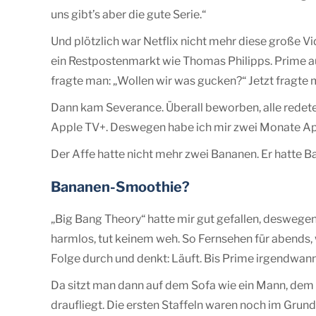
uns gibt’s aber die gute Serie.“
Und plötzlich war Netflix nicht mehr diese große
ein Restpostenmarkt wie Thomas Philipps. Prime a
fragte man: „Wollen wir was gucken?“ Jetzt fragte ma
Dann kam Severance. Überall beworben, alle redeten 
Apple TV+. Deswegen habe ich mir zwei Monate App
Der Affe hatte nicht mehr zwei Bananen. Er hatte B
Bananen-Smoothie?
„Big Bang Theory“ hatte mir gut gefallen, deswegen 
harmlos, tut keinem weh. So Fernsehen für abends,
Folge durch und denkt: Läuft. Bis Prime irgendwann s
Da sitzt man dann auf dem Sofa wie ein Mann, dem 
draufliegt. Die ersten Staffeln waren noch im Grundan