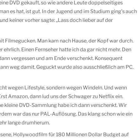
eine DVD gekauft, so wie andere Leute doppelseitiges
n es hat, ist gut. In der Jugend und im Studium ging’s auch
und keiner vorher sagte: „Lass doch lieber auf der
it Filmegucken. Man kam nach Hause, der Kopf war durch.
r ehrlich. Einen Fernseher hatte ich da gar nicht mehr. Den
t, dann vergessen und am Ende verschenkt. Konsequent
, dann weg damit. Geguckt wurde also ausschließlich am PC.
Nicht wegen Lifestyle, sondern wegen Windeln. Und wenn
rst Amazon, dann lud uns der Schwager zu Netflix ein.
Meine kleine DVD-Sammlung habe ich dann verschenkt. Wir
erdem war das nur PAL-Auflösung. Das klang schon wie ein
sehr lange drumherum.
sene, Hollywoodfilm für 180 Millionen Dollar Budget auf