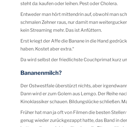
steht da: kaufen oder leihen. Pest oder Cholera.
Entweder man hört mittendrin auf, obwohl man schon
schmalen Zehner raus, nur damit man weitergucken da
kein Streaming mehr. Das ist Anfüttern.
Erst kriegt der Affe die Banane in die Hand gedrüc
haben. Kostet aber extra.“
Da wird selbst der friedlichste Couchprimat kurz 
Bananenmilch?
Der Ostwestfale überstürzt nichts, aber irgendwann
Dann wird er zum Golem aus Lemgo. Der Reihe nach:
Kinoklassiker schauen. Bildungslücke schließen. M
Früher hat man ja oft von Filmen die besten Stelle
genug wieder zurückgezappt hatte, das Band in d