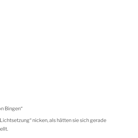
on Bingen“
„Lichtsetzung“ nicken, als hätten sie sich gerade
llt.