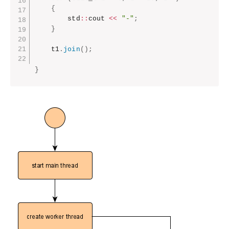
{
        std
::
cout 
<<
"-"
;
}
    t1
.
join
(
)
;
}