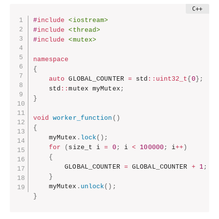
#
include
<iostream>
#
include
<thread>
#
include
<mutex>
namespace
{
auto
 GLOBAL_COUNTER 
=
 std
::
uint32_t
{
0
}
;
    std
::
mutex myMutex
;
}
void
worker_function
(
)
{
    myMutex
.
lock
(
)
;
for
(
size_t i 
=
0
;
 i 
<
100000
;
 i
++
)
{
        GLOBAL_COUNTER 
=
 GLOBAL_COUNTER 
+
1
;
}
    myMutex
.
unlock
(
)
;
}