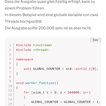
Dass die Ausgabe quasi gleichzeitig erfolgt, kann zu
einem Problem führen.
In diesem Beispiel wird eine globale Variable von zwei
Threads hochgezählt.
Die Ausgabe sollte 200.000 sein, ist es aber nicht.
#
include
<iostream>
#
include
<thread>
namespace
{
auto
 GLOBAL_COUNTER 
=
 std
::
uint32_t
{
0
}
;
}
void
worker_function
(
)
{
for
(
size_t i 
=
0
;
 i 
<
100000
;
 i
++
)
{
        GLOBAL_COUNTER 
=
 GLOBAL_COUNTER 
+
1
;