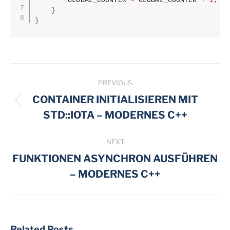
        GLOBAL_COUNTER 
=
 GLOBAL_COUNTER 
+
1
;
}
}
Post
PREVIOUS
navigation
CONTAINER INITIALISIEREN MIT
Previous
STD::IOTA – MODERNES C++
post:
NEXT
FUNKTIONEN ASYNCHRON AUSFÜHREN
Next
– MODERNES C++
post:
Related Posts