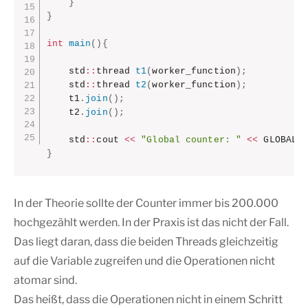
}
}
int
main
(
)
{
    std
::
thread 
t1
(
worker_function
)
;
    std
::
thread 
t2
(
worker_function
)
;
    t1
.
join
(
)
;
    t2
.
join
(
)
;
    std
::
cout 
<<
"Global counter: "
<<
 GLOBAL_
}
In der Theorie sollte der Counter immer bis 200.000
hochgezählt werden. In der Praxis ist das nicht der Fall.
Das liegt daran, dass die beiden Threads gleichzeitig
auf die Variable zugreifen und die Operationen nicht
atomar sind.
Das heißt, dass die Operationen nicht in einem Schritt