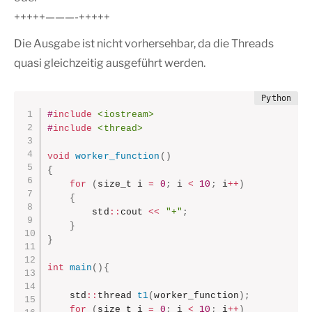
+++++———-+++++
Die Ausgabe ist nicht vorhersehbar, da die Threads
quasi gleichzeitig ausgeführt werden.
#
include
<iostream>
#
include
<thread>
void
worker_function
(
)
{
for
(
size_t i 
=
0
;
 i 
<
10
;
 i
++
)
{
        std
::
cout 
<<
"+"
;
}
}
int
main
(
)
{
    std
::
thread 
t1
(
worker_function
)
;
for
(
size_t i 
=
0
;
 i 
<
10
;
 i
++
)